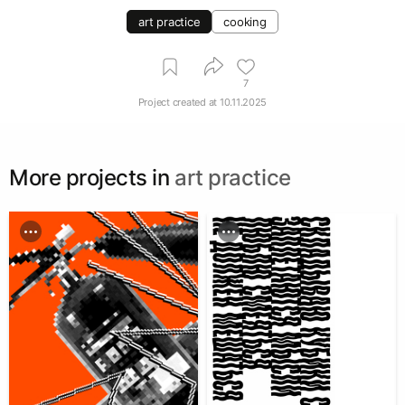
art practice
cooking
7
Project created at
10.11.2025
More projects in
art practice