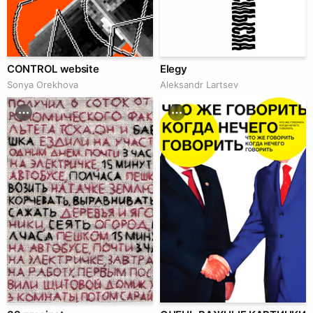
CONTROL website
Elegy
Sonya Orekhova
Аleksandr Lartsev