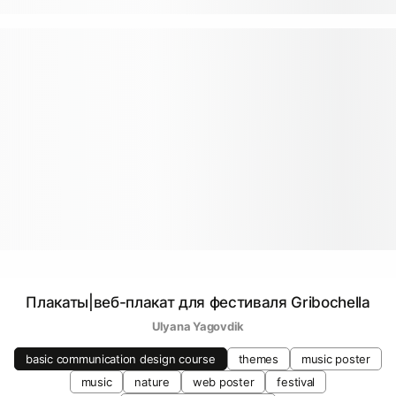
Плакаты|веб-плакат для фестиваля Gribochella
Ulyana Yagovdik
basic communication design course
themes
music poster
music
nature
web poster
festival