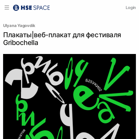
Login
Ulyana Yagovdik
Плакаты|веб-плакат для фестиваля
Gribochella