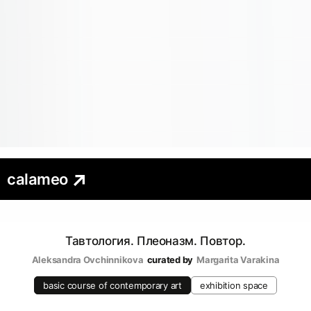
calameo
Тавтология. Плеоназм. Повтор.
Aleksandra Ovchinnikova
curated by
Margarita Varakina
basic course of contemporary art
exhibition space