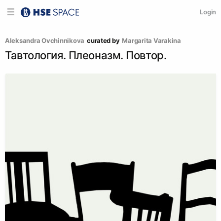
Login
Aleksandra Ovchinnikova
curated by
Margarita Varakina
Тавтология. Плеоназм. Повтор.