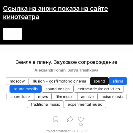
Ссылка на анонс показа на сайте
кинотеатра
Земля в плену. Звуковое сопровождение
Aleksandr Fomin
, 
Sofya Trushkova
moscow
illusion – gosfilmofond cinema
sound
afisha
sound.mediiia
sound design
extracurricular activities
soundtrack
news
film music
archive
noise music
traditional music
experimental music
39
Project created at
13.03.2026