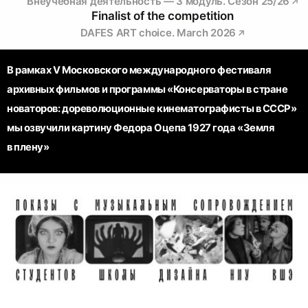
Внеучебная деятельность — 3 модуль. Сезон 25/26
Finalist of the competition
DAFES ART choice. March 2026
В рамках V Московского международного фестиваля
архивных фильмов и программы «Консерваторы в стране
новаторов: дореволюционные кинематографисты в СССР»
мы озвучили картину Федора Оцепа 1927 года «Земля
в плену»