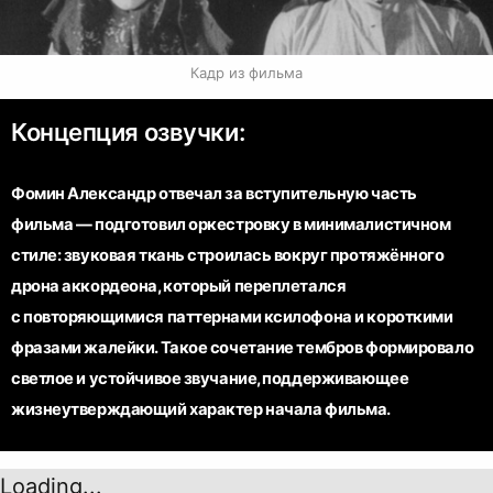
Кадр из фильма
Концепция озвучки:
Фомин Александр отвечал за вступительную часть
фильма — подготовил оркестровку в минималистичном
стиле: звуковая ткань строилась вокруг протяжённого
дрона аккордеона, который переплетался
с повторяющимися паттернами ксилофона и короткими
фразами жалейки. Такое сочетание тембров формировало
светлое и устойчивое звучание, поддерживающее
жизнеутверждающий характер начала фильма.
Loading...