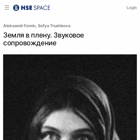
Login
Aleksandr Fomin
, 
Sofya Trushkova
Земля в плену. Звуковое
сопровождение