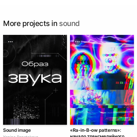
More projects in
sound
Sound image
«Ra-in-B-ow patterns»:
начало трансмедийного
Yanina Rapatskaya