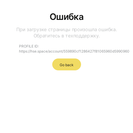
Ошибка
При загрузке страницы произошла ошибка.
Обратитесь в техподдержку.
PROFILE ID:
https://hse.space/account/559890cf1286427f81065960d5990960
Go back