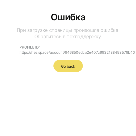
Ошибка
При загрузке страницы произошла ошибка.
Обратитесь в техподдержку.
PROFILE ID:
https://hse.space/account/946850edcb2e407c9932188493579b40
Go back