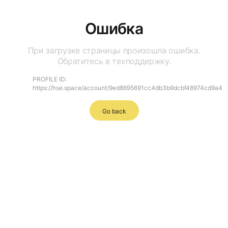
Ошибка
При загрузке страницы произошла ошибка.
Обратитесь в техподдержку.
PROFILE ID:
https://hse.space/account/9ed8695691cc4db3b9dcbf48974cd9a4
Go back