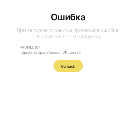
Ошибка
При загрузке страницы произошла ошибка.
Обратитесь в техподдержку.
PROFILE ID:
https://hse.space/account/Kutessaa
Go back