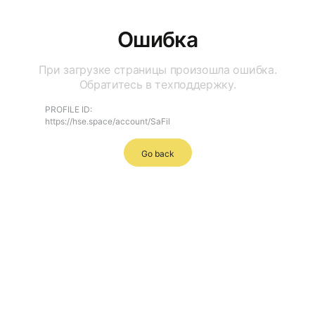
Ошибка
При загрузке страницы произошла ошибка.
Обратитесь в техподдержку.
PROFILE ID:
https://hse.space/account/SaFil
Go back