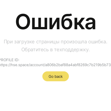
Ошибка
При загрузке страницы произошла ошибка.
Обратитесь в техподдержку.
PROFILE ID:
https://hse.space/account/a806b2baf88a4abf8269c7b219b5b73
Go back