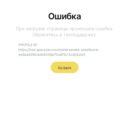
Ошибка
При загрузке страницы произошла ошибка.
Обратитесь в техподдержку.
PROFILE ID:
https://hse.space/account/aleksandra-pleshkova-
ee9aa92604eb4059a70a87b73cb0b2d3
Go back