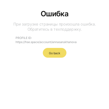
Ошибка
При загрузке страницы произошла ошибка.
Обратитесь в техподдержку.
PROFILE ID:
https://hse.space/account/annasarukhanova
Go back