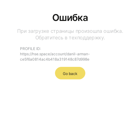
Ошибка
При загрузке страницы произошла ошибка.
Обратитесь в техподдержку.
PROFILE ID:
https://hse.space/account/danil-arman-
ce5f6a0814ac4b418a319148c87d998e
Go back