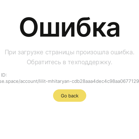
Ошибка
При загрузке страницы произошла ошибка.
Обратитесь в техподдержку.
ID:
hse.space/account/lilit-mhitaryan-cdb28aaa4dec4c98aa06771
Go back