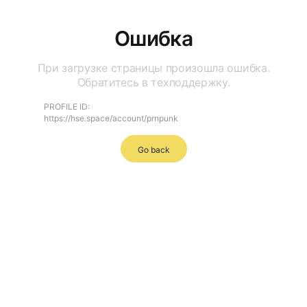
Ошибка
При загрузке страницы произошла ошибка.
Обратитесь в техподдержку.
PROFILE ID:
https://hse.space/account/prnpunk
Go back