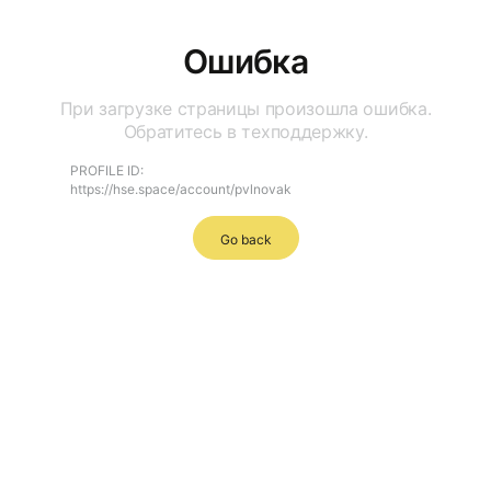
Ошибка
При загрузке страницы произошла ошибка.
Обратитесь в техподдержку.
PROFILE ID:
https://hse.space/account/pvlnovak
Go back