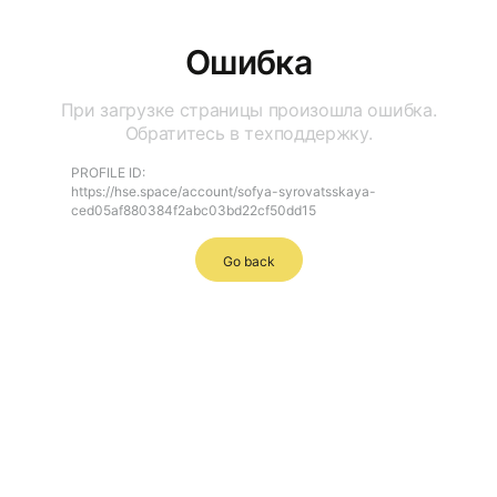
Ошибка
При загрузке страницы произошла ошибка.
Обратитесь в техподдержку.
PROFILE ID:
https://hse.space/account/sofya-syrovatsskaya-
ced05af880384f2abc03bd22cf50dd15
Go back