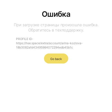
Ошибка
При загрузке страницы произошла ошибка.
Обратитесь в техподдержку.
PROFILE ID:
https://hse.space/extra/account/arina-kozlova-
18b3082afd43495984072294edb45b1c
Go back