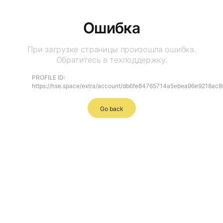
Ошибка
При загрузке страницы произошла ошибка.
Обратитесь в техподдержку.
PROFILE ID:
https://hse.space/extra/account/db6fe84765714a5ebea96e9218ac8
Go back