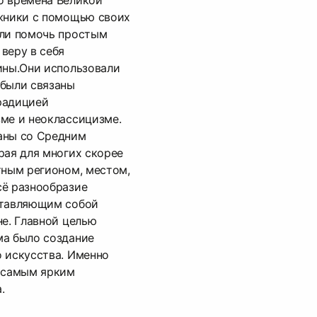
о времена Великой
ожники с помощью своих
ели помочь простым
веру в себя
ины.Они использовали
 были связаны
радицией
ме и неоклассицизме.
аны со Средним
рая для многих скорее
тным регионом, местом,
сё разнообразие
ставляющим собой
не. Главной целью
ма было создание
 искусства. Именно
т самым ярким
.