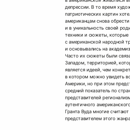
в американской живописи в
депрессии. В то время худ
патриотических картин хот
американцам снова обрести 
и в уникальность своей род
техники и сюжеты, которые
с американской народной т
и основывались на академиз
Часто их сюжеты были связ
Западом, территорией, кото
является идеей, чем конкре
в котором можно увидеть в
Америки, но при этом пред
средний показатель по стра
представителей регионализ
аутентичного американского
Гранта Вуда многие считаю
представителем этого жанра