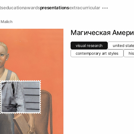
ts
education
awards
presentations
extracurricular
 Malich
Магическая Америк
visual research
united stat
contemporary art styles
his