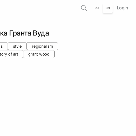
Login
RU
EN
а Гранта Вуда
es
style
regionalism
tory of art
grant wood