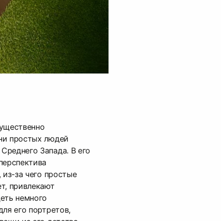
мущественно
ни простых людей
Среднего Запада. В его
перспектива
 из-за чего простые
т, привлекают
деть немного
для его портретов,