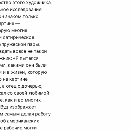
ство этого художника,
ьное исследование
он знаком только
картине —
орую многие
и сатирическое
упружеской пары.
здать вовсе не такой
жник: «Я пытался
ми, какими они были
и и в жизни, которую
о на картине
 а отец с дочерью,
сал со своей любимой
е, как и во многих
т Вуд изображает
ем самым делая работу
об американских
е рабочие могли