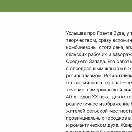
Услышав про Гранта Вуда, у т
творчеством, сразу вспоми
комбинезоны, стога сена, э
сельских рабочих и завора
Среднего Запада. Его работ
с определённым жанром в 
регионализмом. Регионали
(от английского regional — 
течение в американской жив
40-х годов ХХ века, для кот
реалистичное изображение 
жителей сельской местност
провинциальных городков в
и романтическом духе. Жан