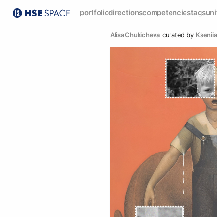
portfolio
directions
competencies
tags
uni
Alisa Chukicheva
curated by
Kseniia