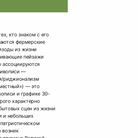
ех, кто знаком с его
наются фермерские
пизоды из жизни
живающие пейзажи
ы ассоциируются
живописи —
зм/риджионализм
«местный») — это
описи и графике 30-
орого характерно
бытовых сцен из жизни
и и небольших
 патриотическом
р возник