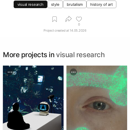
visual research
style
brutalism
history of art
0
Project created at
14.05.2026
More projects in
visual research