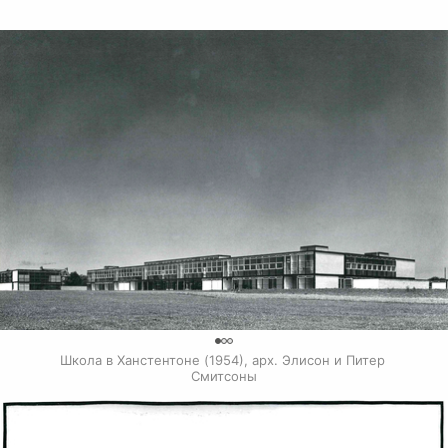
0
Школа в Ханстентоне (1954), арх. Элисон и Питер 
Смитсоны