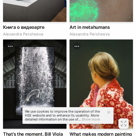
Книга о видеоарте
Art in metahumans
Alexandra Persheeva
Alexandra Persheeva
We use cookies to improve the operation of the
HSE website and to enhance its usability. More
detailed information on the use of...
Show more
That’s the moment. Bill Viola
What makes modern painting