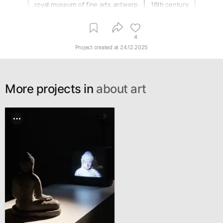
royal museum of fine arts antwerp
16th century
4
Project created at
24.12.2025
More projects in
about art