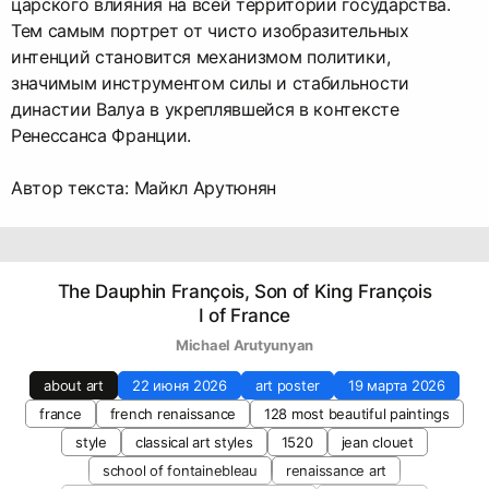
царского влияния на всей территории государства.
Тем самым портрет от чисто изобразительных
интенций становится механизмом политики,
значимым инструментом силы и стабильности
династии Валуа в укреплявшейся в контексте
Ренессанса Франции.
Автор текста: Майкл Арутюнян
The Dauphin François, Son of King François
I of France
Michael Arutyunyan
about art
22 июня 2026
art poster
19 марта 2026
france
french renaissance
128 most beautiful paintings
style
classical art styles
1520
jean clouet
school of fontainebleau
renaissance art