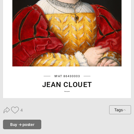
№AT 86430003
JEAN CLOUET
hse.space
Tags
4
Buy → poster