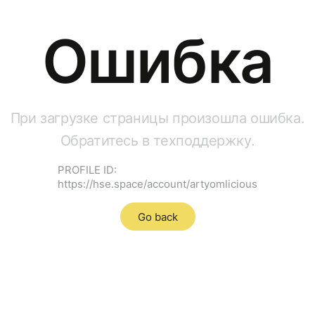
Ошибка
При загрузке страницы произошла ошибка.
Обратитесь в техподдержку.
PROFILE ID:
https://hse.space/account/artyomlicious
Go back